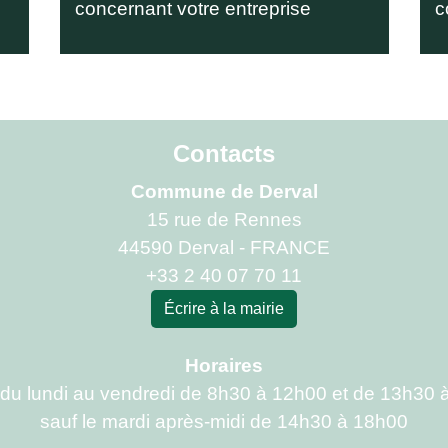
concernant votre entreprise
c
Contacts
Commune de Derval
15 rue de Rennes
44590 Derval - FRANCE
+33 2 40 07 70 11
Écrire à la mairie
Horaires
 du lundi au vendredi de 8h30 à 12h00 et de 13h30 
sauf le mardi après-midi de 14h30 à 18h00