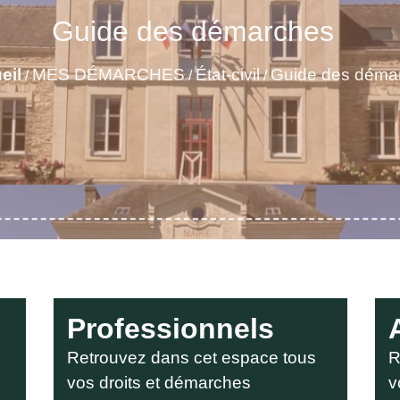
Guide des démarches
eil
MES DÉMARCHES
État-civil
Guide des déma
/
/
/
Professionnels
Retrouvez dans cet espace tous
R
vos droits et démarches
v