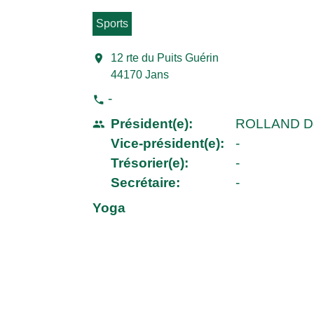
Sports
location_on
12 rte du Puits Guérin
44170 Jans
-
phone
Président(e):
ROLLAND De
people
Vice-président(e):
-
Trésorier(e):
-
Secrétaire:
-
Yoga