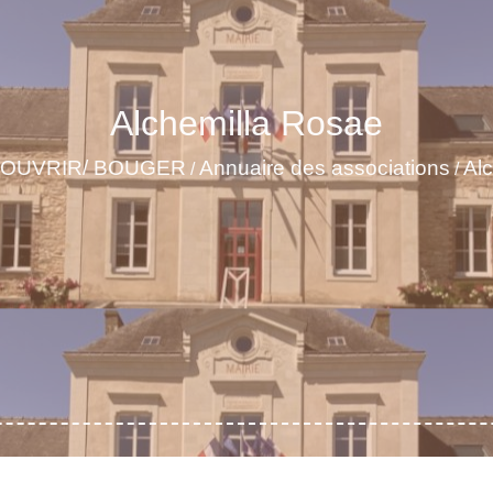
Alchemilla Rosae
OUVRIR/ BOUGER
Annuaire des associations
Al
/
/