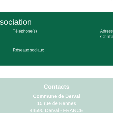
sociation
Téléphone(s)
Adress
-
Conta
Réseaux sociaux
-
Contacts
Commune de Derval
15 rue de Rennes
44590 Derval - FRANCE