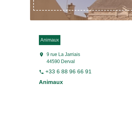
Animaux
location_on
9 rue La Jarriais
44590 Derval
+33 6 88 96 66 91
phone
Animaux