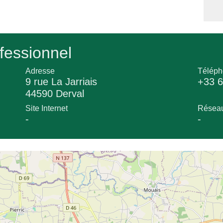
fessionnel
Adresse
Téléph
9 rue La Jarriais
+33 6
44590 Derval
Site Internet
Réseau
-
-