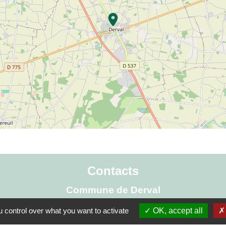
location_on
Contacts
Commune de Derval
15 rue de Rennes
 control over what you want to activate
OK, accept all
44590 Derval - FRANCE