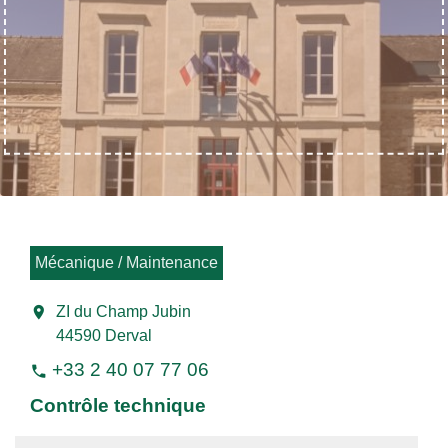
Mécanique / Maintenance
location_on
ZI du Champ Jubin
44590 Derval
+33 2 40 07 77 06
phone
Contrôle technique