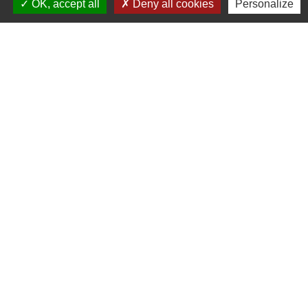
OK, accept all
Deny all cookies
Personalize
Commune de Derval
15 rue de Rennes
44590 Derval - FRANCE
+33 2 40 07 70 11
Écrire à la mairie
Horaires
Ouvert du lundi au vendredi de 8h30 à 12h00 et
de 13h30 à 18h00
sauf le mardi après-midi de 14h30 à 18h00
Mentions légales
-
Politique de confidentialité
-
Accessibilité
-
Plan du site
-