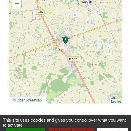
−
location_on
© OpenStreetMap
Leaflet
This site uses cookies and gives you control over what you want
to activate
Contacts