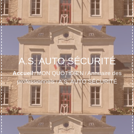
A.S. AUTO SÉCURITÉ
Accueil
MON QUOTIDIEN
Annuaire des
/
/
professionnels
A.S. AUTO SÉCURITÉ
/