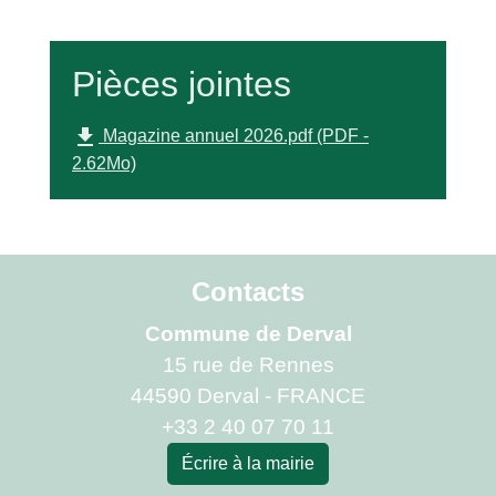
Pièces jointes
file_download
Magazine annuel 2026.pdf (PDF -
2.62Mo)
Contacts
Commune de Derval
15 rue de Rennes
44590 Derval - FRANCE
+33 2 40 07 70 11
Écrire à la mairie