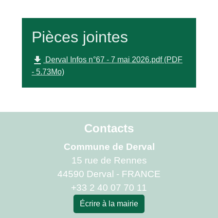
Pièces jointes
file_download
Derval Infos n°67 - 7 mai 2026.pdf (PDF
- 5.73Mo)
Contacts
Commune de Derval
15 rue de Rennes
44590 Derval - FRANCE
+33 2 40 07 70 11
Écrire à la mairie