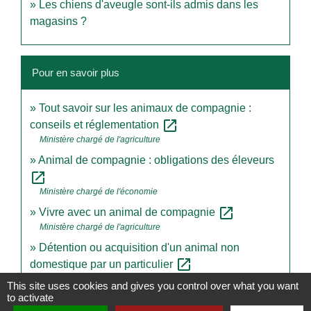
Les chiens d'aveugle sont-ils admis dans les
magasins ?
Pour en savoir plus
Tout savoir sur les animaux de compagnie :
open_in_new
conseils et réglementation
Ministère chargé de l'agriculture
Animal de compagnie : obligations des éleveurs
open_in_new
Ministère chargé de l'économie
open_in_new
Vivre avec un animal de compagnie
Ministère chargé de l'agriculture
Détention ou acquisition d'un animal non
open_in_new
domestique par un particulier
Ministère chargé de l'environnement
This site uses cookies and gives you control over what you want
to activate