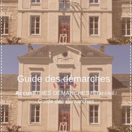
Guide des démarches
Accueil
MES DÉMARCHES
État-civil
/
/
/
Guide des démarches