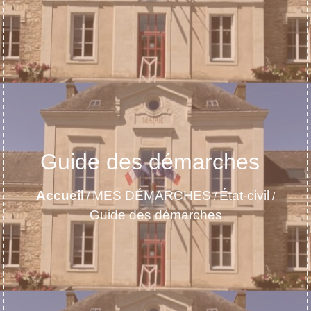
Guide des démarches
Accueil
MES DÉMARCHES
État-civil
/
/
/
Guide des démarches