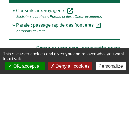
open_in_new
Conseils aux voyageurs
Ministère chargé de l'Europe et des affaires étrangères
open_in_new
Parafe : passage rapide des frontières
Aéroports de Paris
Signaler une erreur sur cette page
This site uses cookies and gives you control over what you want
to activate
OK, accept all
Deny all cookies
Personalize
Contacts
Commune de Derval
15 rue de Rennes
44590 Derval - FRANCE
+33 2 40 07 70 11
Écrire à la mairie