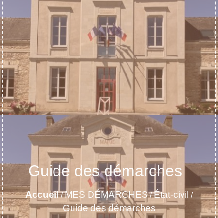
Guide des démarches
Accueil
MES DÉMARCHES
État-civil
/
/
/
Guide des démarches