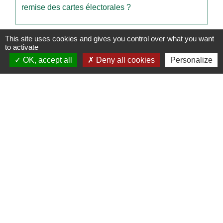
remise des cartes électorales ?
This site uses cookies and gives you control over what you want
Pour en savoir plus
to activate
OK, accept all
Deny all cookies
Personalize
Élections en Europe : municipales, européennes et
open_in_new
dans le pays d'origine
Commission européenne
open_in_new
Résultats des élections
Ministère chargé de l'intérieur
Signaler une erreur sur cette page
Contacts
Commune de Derval