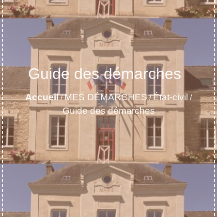
Guide des démarches
Accueil
MES DÉMARCHES
État-civil
/
/
/
Guide des démarches