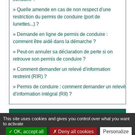
Quelle amende en cas de non respect d'une
restriction du permis de conduire (port de
lunettes...) ?
Demande en ligne de permis de conduire :
comment être aidé dans la démarche ?
Peut-on annuler sa déclaration de perte si on
retrouve son permis de conduire ?
Comment demander un relevé d'information
restreint (RIR) ?
Permis de conduire : comment demander un relevé
d'information intégral (RII) ?
Et aussi
This site uses cookies and gives you control over what you want
to activate
Conduire en France avec un permis étranger
OK, accept all
Deny all cookies
Personalize