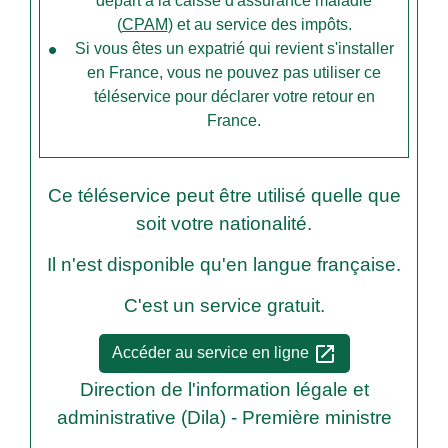
départ à la caisse d'assurance maladie
(
CPAM
) et au service des impôts.
Si vous êtes un expatrié qui revient s'installer
en France, vous ne pouvez pas utiliser ce
téléservice pour déclarer votre retour en
France.
Ce téléservice peut être utilisé quelle que
soit votre nationalité.
Il n'est disponible qu'en langue française.
C'est un service gratuit.
open_in_new
Accéder au service en ligne
Direction de l'information légale et
administrative (Dila) - Première ministre