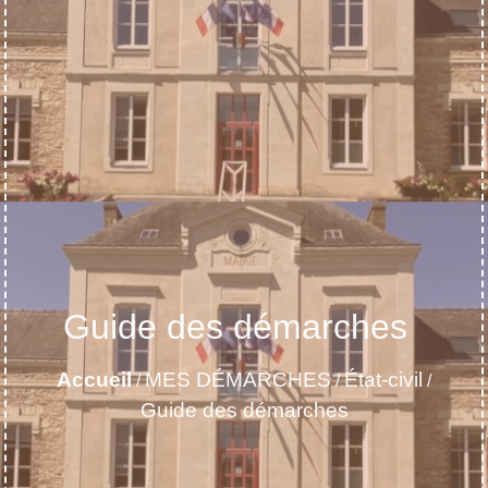
Guide des démarches
Accueil
MES DÉMARCHES
État-civil
/
/
/
Guide des démarches