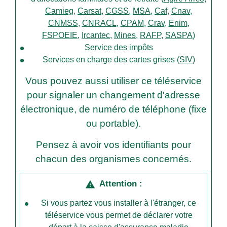
Camieg
,
Carsat
,
CGSS
,
MSA
,
Caf
,
Cnav
,
CNMSS
,
CNRACL
,
CPAM
,
Crav
,
Enim
,
FSPOEIE
,
Ircantec
,
Mines
,
RAFP
,
SASPA
)
Service des impôts
Services en charge des cartes grises (
SIV
)
Vous pouvez aussi utiliser ce téléservice
pour signaler un changement d'adresse
électronique, de numéro de téléphone (fixe
ou portable).
Pensez à avoir vos identifiants pour
chacun des organismes concernés.
Attention :
warning
Si vous partez vous installer à l'étranger, ce
téléservice vous permet de déclarer votre