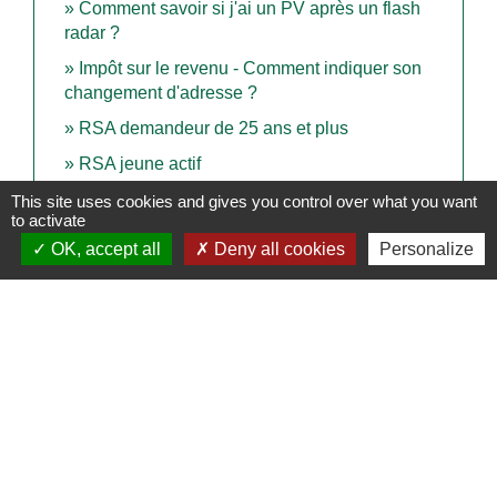
Comment savoir si j'ai un PV après un flash
radar ?
Impôt sur le revenu - Comment indiquer son
changement d'adresse ?
RSA demandeur de 25 ans et plus
RSA jeune actif
RSA parent isolé
This site uses cookies and gives you control over what you want
to activate
Véhicule en leasing : comment signaler un
OK, accept all
Deny all cookies
Personalize
changement sur la carte grise ?
Signaler une erreur sur cette page
Contacts
Commune de Derval