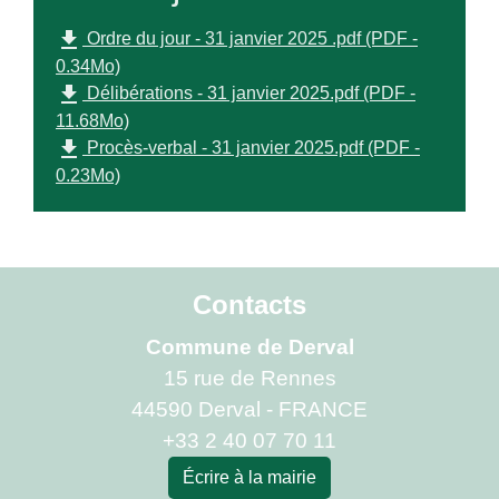
file_download
Ordre du jour - 31 janvier 2025 .pdf (PDF -
0.34Mo)
file_download
Délibérations - 31 janvier 2025.pdf (PDF -
11.68Mo)
file_download
Procès-verbal - 31 janvier 2025.pdf (PDF -
0.23Mo)
Contacts
Commune de Derval
15 rue de Rennes
44590 Derval - FRANCE
+33 2 40 07 70 11
Écrire à la mairie