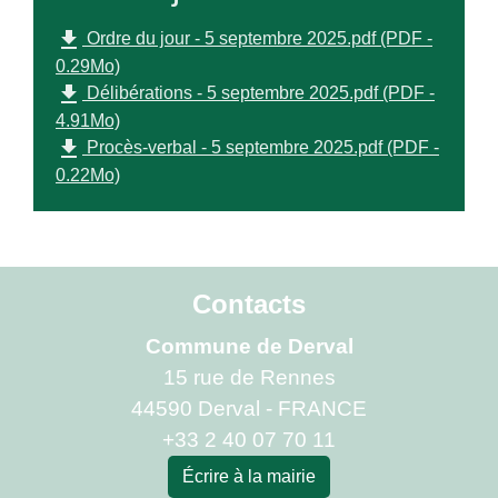
file_download
Ordre du jour - 5 septembre 2025.pdf (PDF -
0.29Mo)
file_download
Délibérations - 5 septembre 2025.pdf (PDF -
4.91Mo)
file_download
Procès-verbal - 5 septembre 2025.pdf (PDF -
0.22Mo)
Contacts
Commune de Derval
15 rue de Rennes
44590 Derval - FRANCE
+33 2 40 07 70 11
Écrire à la mairie